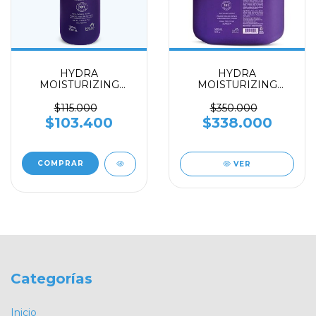
HYDRA
HYDRA
MOISTURIZING
MOISTURIZING
CONDITIONER x 1000
CONDITIONER x
5000
$115.000
$350.000
$103.400
$338.000
VER
Categorías
Inicio