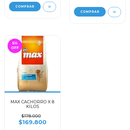
5
%
OFF
MAX CACHORRO X 8
KILOS
$178.000
$169.800