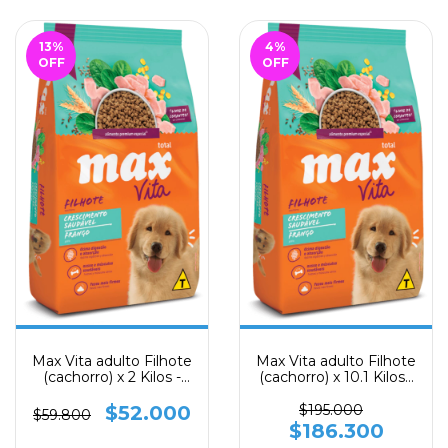
13
%
4
%
OFF
OFF
Max Vita adulto Filhote
Max Vita adulto Filhote
(cachorro) x 2 Kilos -
(cachorro) x 10.1 Kilos -
Total Max
Total Max
$52.000
$195.000
$59.800
$186.300