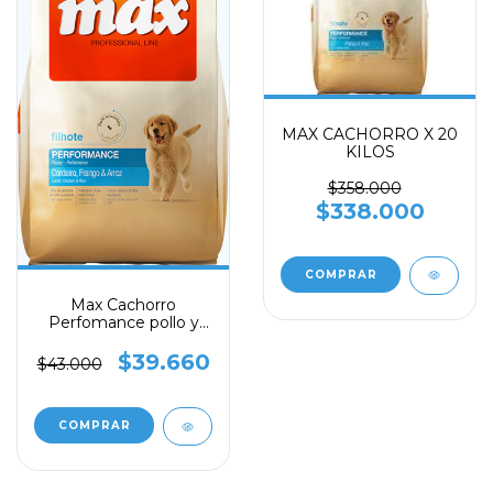
MAX CACHORRO X 20
KILOS
$358.000
$338.000
Max Cachorro
Perfomance pollo y
arroz x 2 kilos
$39.660
$43.000