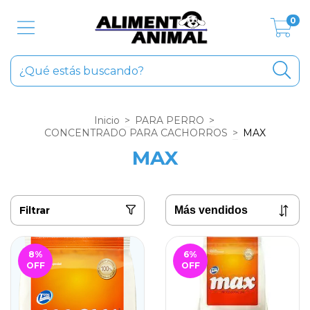
0
Inicio
>
PARA PERRO
>
CONCENTRADO PARA CACHORROS
>
MAX
MAX
Filtrar
8
%
6
%
OFF
OFF