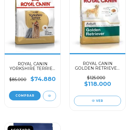
ROYAL CANIN
ROYAL CANIN
GOLDEN RETRIEVER
YORKSHIRE TERRIER
adulto 3 KG
ADULT X 1.14KG
$125.000
$74.880
$85.000
$118.000
VER