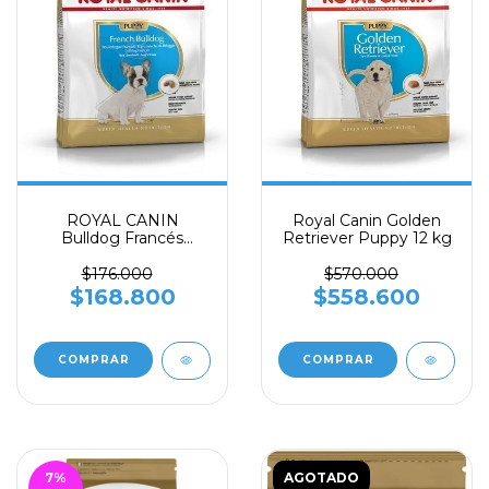
Royal Canin Golden
ROYAL CANIN
Retriever Puppy 12 kg
Bulldog Francés
Puppy 3 kg
$570.000
$176.000
$558.600
$168.800
7
%
AGOTADO