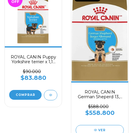
OFF
ROYAL CANIN Puppy
Yorkshire terrier x 1,13
Kilos
$90.000
$83.880
ROYAL CANIN
German Sheperd 13,6
kg
$588.000
$558.800
VER