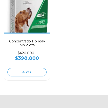
Concentrado Holliday
MV dieta
Gastrointestinal 10
kilos - HOLLIDAY
$420.000
$398.800
VER