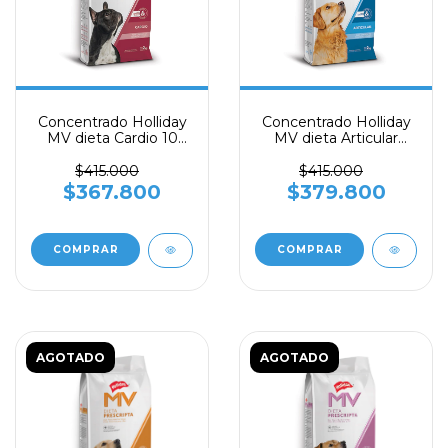
Concentrado Holliday
Concentrado Holliday
MV dieta Cardio 10
MV dieta Articular
kilos - HOLLIDAY
medicada 10 kilos -
HOLLIDAY
$415.000
$415.000
$367.800
$379.800
AGOTADO
AGOTADO