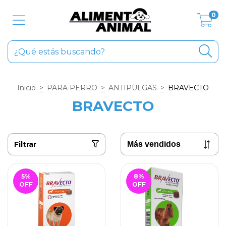
0
Inicio
>
PARA PERRO
>
ANTIPULGAS
>
BRAVECTO
BRAVECTO
Filtrar
5
%
8
%
OFF
OFF