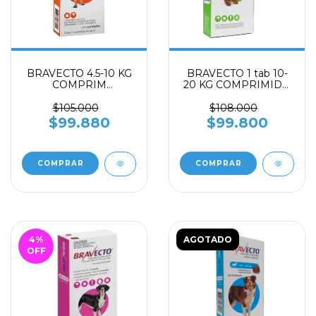
BRAVECTO 4.5-10 KG
BRAVECTO 1 tab 10-
COMPRIM
20 KG COMPRIMIDO
MASTICABLE PARA
MASTICABLE PARA
CONTROL DE
CONTROL DE
$105.000
$108.000
PULGAS Y
PULGAS Y
$99.880
$99.800
GARRAPATAS
GARRAPATAS
4
%
AGOTADO
OFF