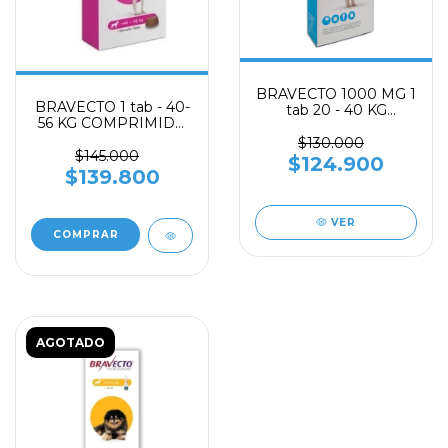
BRAVECTO 1000 MG 1
BRAVECTO 1 tab - 40-
tab 20 - 40 KG
56 KG COMPRIMIDO
COMPRIMIDO
MASTICABLE PARA
MASTICABLE PARA
$130.000
CONTROL DE
$145.000
CONTROL DE
$124.900
PULGAS Y
PULGAS Y
$139.800
GARRAPATAS
GARRAPATAS
VER
AGOTADO