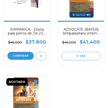
SIMPARICA - Zoetis
ADVOCATE (BAYER)
para perros de De 2.5 a
Antiparasitario interno
5 Kg , 3 tabletas, 10mg
y externo para Perros
de 10 kg a 25 kg
$37.800
$41.400
$45.000
$45.000
VER
AGOTADO