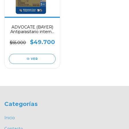
ADVOCATE (BAYER)
Antiparasitario interno
y externo para Perros
de 25 kg a 40 kg
$49.700
$55.000
VER
Categorías
Inicio
Contacto