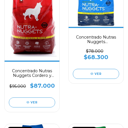
Concentrado Nutras
Nuggets
Mantenimiento x 3
kilos
$78.000
$68.300
Concentrado Nutras
VER
Nuggets Cordero y
arroz x 3 kilos
$87.000
$95.000
VER