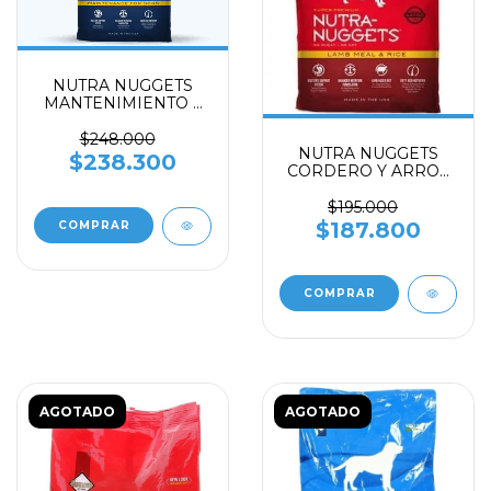
NUTRA NUGGETS
MANTENIMIENTO X
15 KILOS
$248.000
NUTRA NUGGETS
$238.300
CORDERO Y ARROZ
X 7.5 KILOS
$195.000
$187.800
AGOTADO
AGOTADO