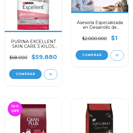
Asesoría Especializada
en Desarrollo de
Alimentos y Snacks
para Mascotas
$1
$2.000.000
PURINA EXCELLENT
SKIN CARE 3 KILOS
con SALMON
$59.880
$68.000
14
%
OFF