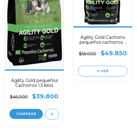
Agility Gold Cachorro
pequeños cachorros x
3 kilos - Italcol
$49.850
$56.000
VER
Agility Gold pequeños
Cachorros 1.5 kilos
$39.800
$45.000