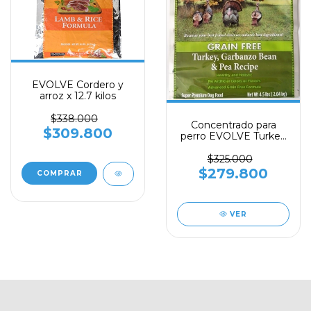
EVOLVE Cordero y
arroz x 12.7 kilos
$338.000
Concentrado para
$309.800
perro EVOLVE Turkey
grain free (Pavo, libre
de granos) x 12.7 kilos
$325.000
GRAIN FREE
$279.800
VER