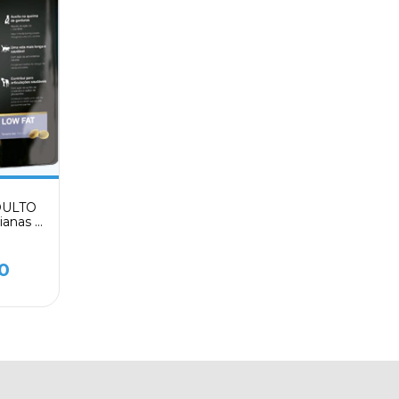
DULTO
ianas y
KILOS
0