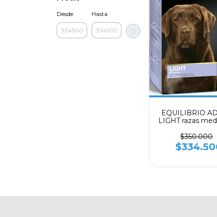
Desde
Hasta
EQUILIBRIO A
LIGHT razas med
grandes X 15 
$350.000
$334.50