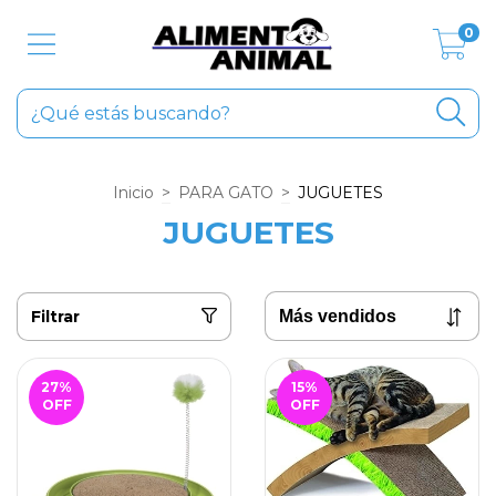
0
Inicio
>
PARA GATO
>
JUGUETES
JUGUETES
Filtrar
27
%
15
%
OFF
OFF