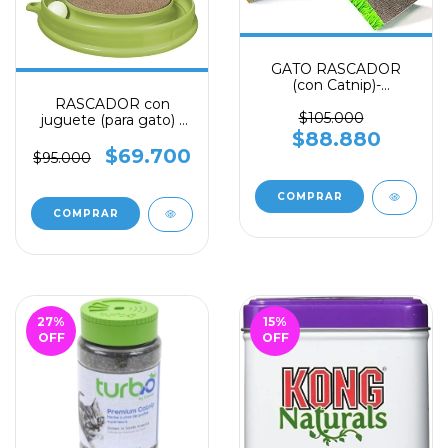
GATO RASCADOR
(con Catnip)-
PETSTAGES EASY
RASCADOR con
LIFE HAMMOCK
$105.000
juguete (para gato) -
$88.880
CATIT ref 51096
$69.700
$95.000
27
%
15
%
OFF
OFF