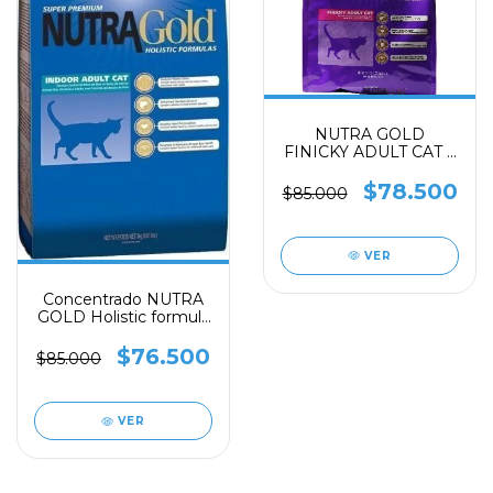
NUTRA GOLD
FINICKY ADULT CAT X
3 kG ( Formula
Holistica)
$78.500
$85.000
VER
Concentrado NUTRA
GOLD Holistic formula
indoor cat X 3 KILOS
$76.500
$85.000
VER