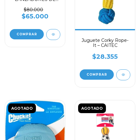
BOLA LARGO X 26
Large - CHUCKIT!
$80.000
$65.000
Juguete Corky Rope-
It – CAITEC
$28.355
AGOTADO
AGOTADO