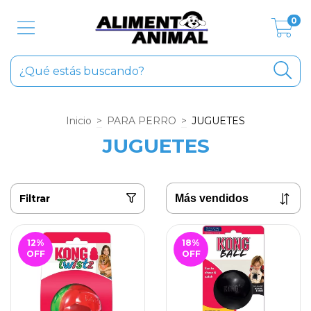
0
Inicio
>
PARA PERRO
>
JUGUETES
JUGUETES
Filtrar
12
%
18
%
OFF
OFF