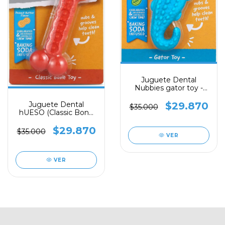
Juguete Dental
Nubbies gator toy -
NUBBIES, ARM &
HAMMER
$29.870
Juguete Dental
$35.000
hUESO (Classic Bone
Toy) - NUBBIES, ARM
& HAMMER
$29.870
$35.000
VER
VER