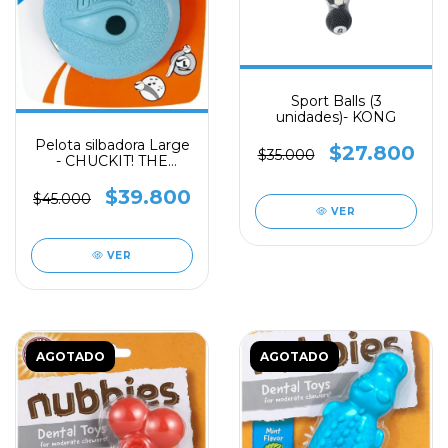
Sport Balls (3
unidades)- KONG
Pelota silbadora Large
$27.800
$35.000
- CHUCKIT! THE
WHISLER
$39.800
$45.000
VER
VER
AGOTADO
AGOTADO