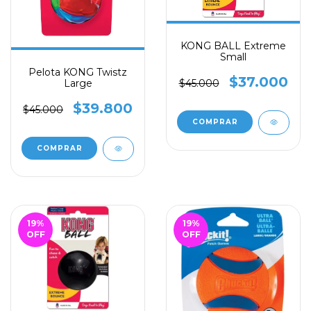
KONG BALL Extreme
Small
Pelota KONG Twistz
$37.000
$45.000
Large
$39.800
$45.000
19
%
19
%
OFF
OFF