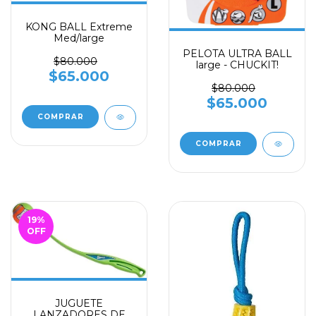
KONG BALL Extreme
Med/large
PELOTA ULTRA BALL
$80.000
large - CHUCKIT!
$65.000
$80.000
$65.000
19
%
OFF
JUGUETE
LANZADORES DE