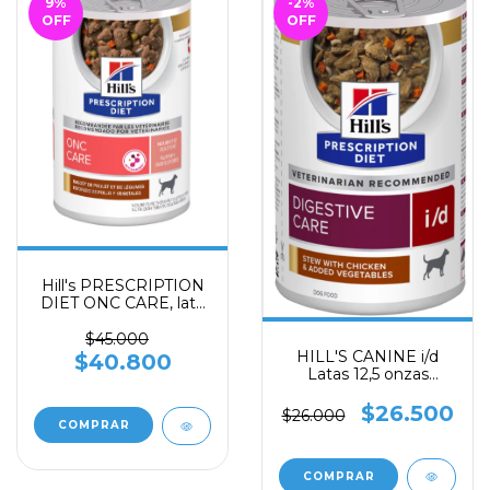
9
%
-2
%
OFF
OFF
Hill's PRESCRIPTION
DIET ONC CARE, lata
12,5 oz
$45.000
HILL'S CANINE i/d
$40.800
Latas 12,5 onzas
estofado pollo y
verduras
$26.500
$26.000