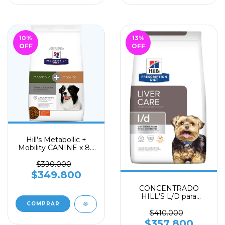
10
%
13
%
OFF
OFF
Hill's Metabollic +
Mobility CANINE x 8.5
lb
$390.000
$349.800
CONCENTRADO
HILL'S L/D para
PERRO x 7.9 Kg (Para
enfermedades
$410.000
hépaticas)
$357.800