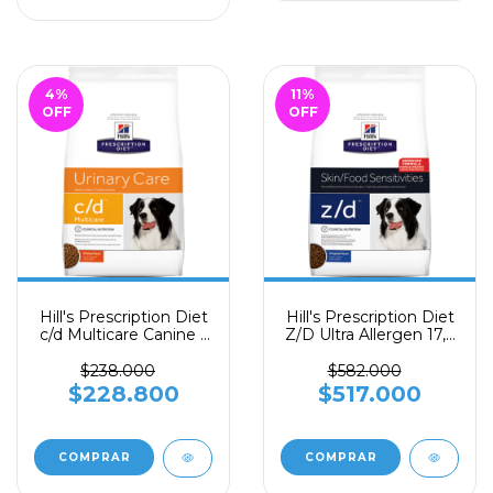
4
%
11
%
OFF
OFF
Hill's Prescription Diet
Hill's Prescription Diet
c/d Multicare Canine x
Z/D Ultra Allergen 17,6
8,5 libras
libras
$238.000
$582.000
$228.800
$517.000