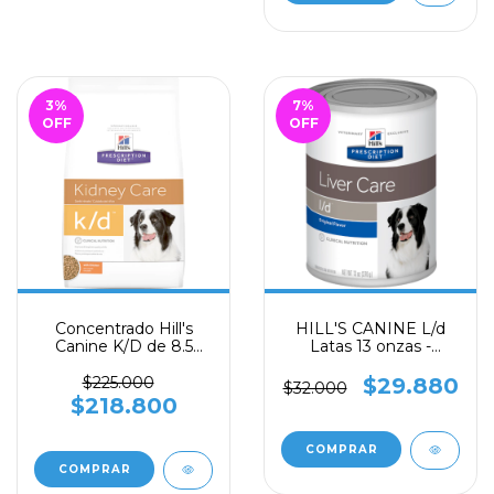
3
%
7
%
OFF
OFF
Concentrado Hill's
HILL'S CANINE L/d
Canine K/D de 8.5
Latas 13 onzas -
libras
Prescription Diet
$225.000
$29.880
$32.000
$218.800