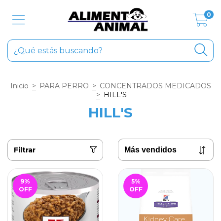
0
Inicio
>
PARA PERRO
>
CONCENTRADOS MEDICADOS
>
HILL'S
HILL'S
Filtrar
9
%
5
%
OFF
OFF