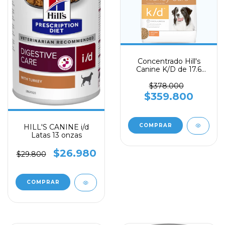
Concentrado Hill's
Canine K/D de 17.6
libras
$378.000
$359.800
HILL'S CANINE i/d
Latas 13 onzas
$26.980
$29.800