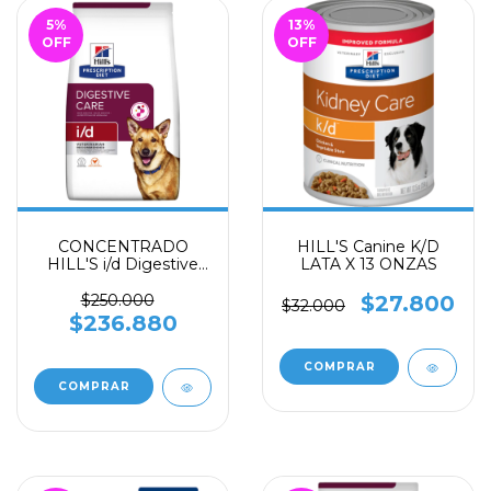
5
%
13
%
OFF
OFF
CONCENTRADO
HILL'S Canine K/D
HILL'S i/d Digestive
LATA X 13 ONZAS
care x 8,5 libras -
Prescription diet (para
$250.000
$27.800
$32.000
problemas
$236.880
gastrointestinales)