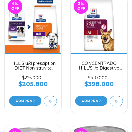
9
%
3
%
OFF
OFF
HILL'S u/d presciption
CONCENTRADO
DIET Non-struvite
HILL'S i/d Digestive
Urinary 8,5 LB, tract
care x 17,5 libras -
health
Prescription diet (para
$225.000
$410.000
problemas
$205.800
$398.000
gastrointestinales)