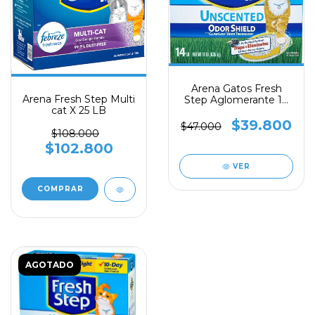
Arena Gatos Fresh
Arena Fresh Step Multi
Step Aglomerante 14
cat X 25 LB
libras
$39.800
$47.000
$108.000
$102.800
VER
AGOTADO