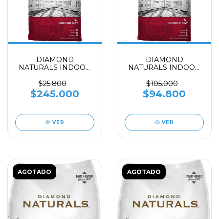
DIAMOND
DIAMOND
NATURALS INDOOR
NATURALS INDOOR
CAT x 18 Libras
CAT x 6 Libras
$25.800
$105.000
$245.000
$94.800
VER
VER
AGOTADO
AGOTADO