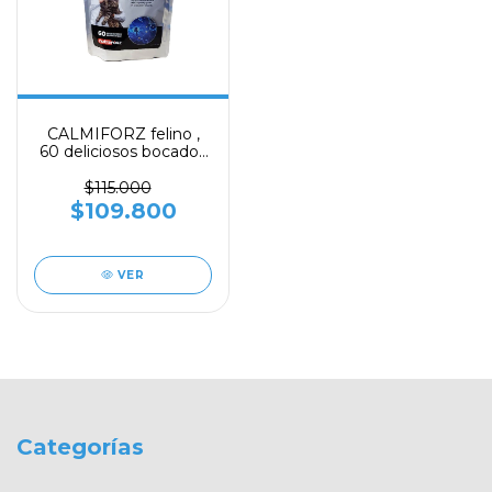
CALMIFORZ felino ,
60 deliciosos bocados
masticables con sabor
a pollo - NUTRAFORZ
$115.000
/Gabrica
$109.800
VER
Categorías