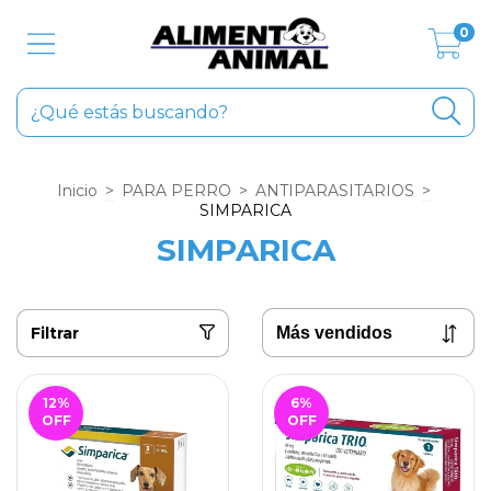
0
Inicio
>
PARA PERRO
>
ANTIPARASITARIOS
>
SIMPARICA
SIMPARICA
Filtrar
12
%
6
%
OFF
OFF