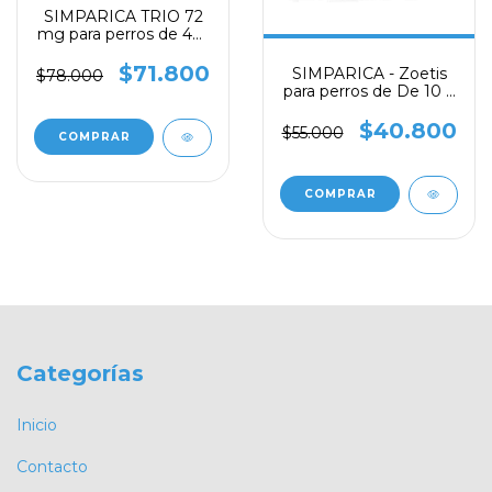
SIMPARICA TRIO 72
mg para perros de 40-
60 kg
$71.800
SIMPARICA - Zoetis
$78.000
para perros de De 10 a
20 Kg , 1 tabletas, 40
mg
$40.800
$55.000
Categorías
Inicio
Contacto