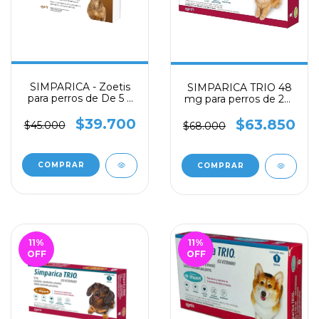
SIMPARICA - Zoetis
SIMPARICA TRIO 48
para perros de De 5 a
mg para perros de 20-
10 Kg , 3 tabletas, 20
40 kg
mg
$39.700
$63.850
$45.000
$68.000
11
%
11
%
OFF
OFF