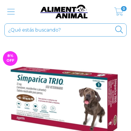
0
8
%
OFF