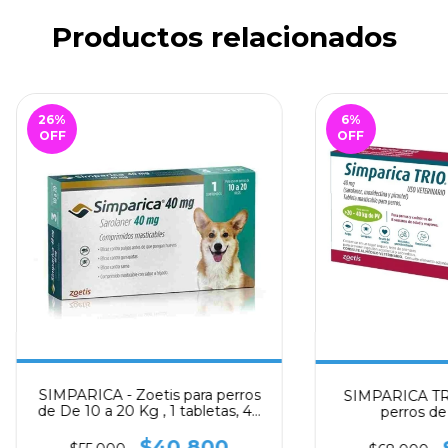
Productos relacionados
26
%
6
%
OFF
OFF
SIMPARICA - Zoetis para perros
SIMPARICA TR
de De 10 a 20 Kg , 1 tabletas, 40
perros de
mg
$40.800