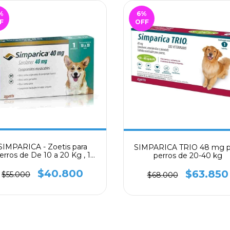
%
6
%
F
OFF
SIMPARICA - Zoetis para
SIMPARICA TRIO 48 mg p
erros de De 10 a 20 Kg , 1
perros de 20-40 kg
tabletas, 40 mg
$40.800
$63.850
$55.000
$68.000