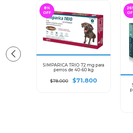
8
%
26
OFF
OF
SIMPARICA TRIO 72 mg para
perros de 40-60 kg
$71.800
$78.000
is para
0 Kg , 3
p
 mg
.700