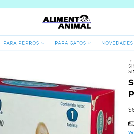
PARA PERROS
PARA GATOS
NOVEDADES
Ini
SI
SI
S
p
$
Ve