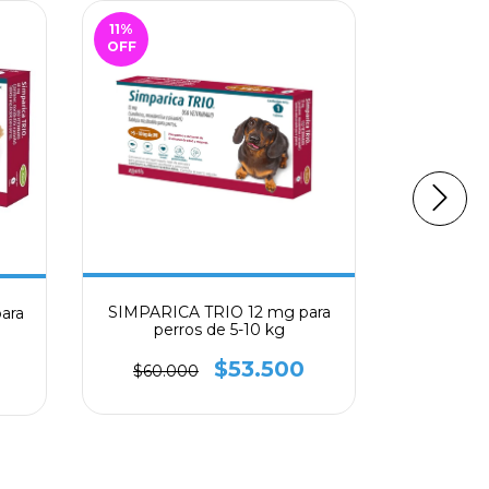
11
%
12
%
OFF
OFF
SIMPARICA TRIO 12 mg para
SIMPAR
ara
perros de 5-10 kg
perros 
ta
$53.500
$60.000
$45.0