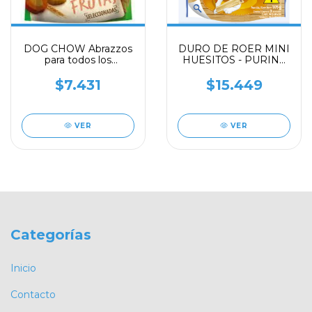
DOG CHOW Abrazzos
DURO DE ROER MINI
para todos los
HUESITOS - PURINA
tamaños Mix de frutas
105 GR x 2 paquetes (3
75 g - PURINA
unidades c/u)
$7.431
$15.449
VER
VER
Categorías
Inicio
Contacto