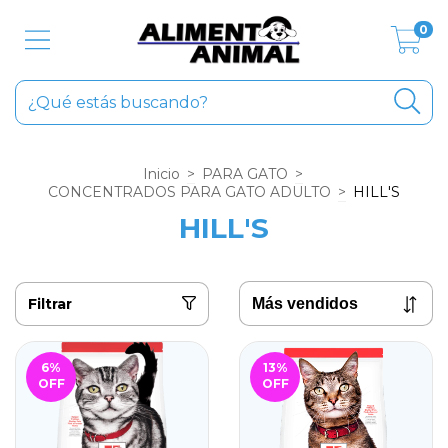
0
Inicio
>
PARA GATO
>
CONCENTRADOS PARA GATO ADULTO
>
HILL'S
HILL'S
Filtrar
6
%
13
%
OFF
OFF