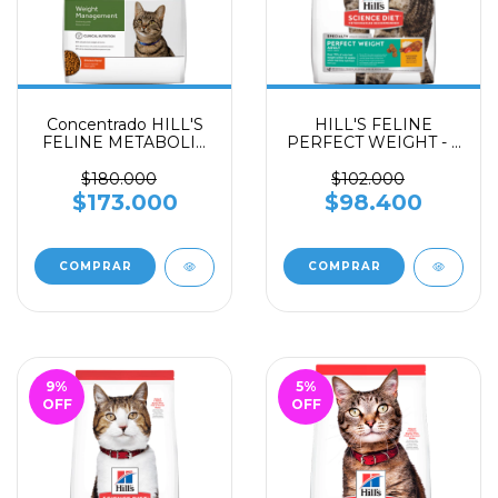
Concentrado HILL'S
HILL'S FELINE
FELINE METABOLIC
PERFECT WEIGHT - 3
DRY x 4 libras
libras
$180.000
$102.000
$173.000
$98.400
9
%
5
%
OFF
OFF