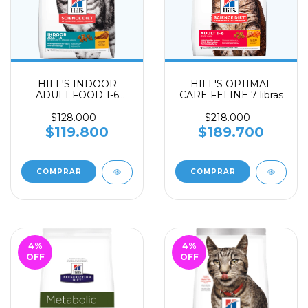
HILL'S INDOOR
HILL'S OPTIMAL
ADULT FOOD 1-6
CARE FELINE 7 libras
FELINE - Gato de
interiores 3.5 libras
$128.000
$218.000
$119.800
$189.700
4
%
4
%
OFF
OFF