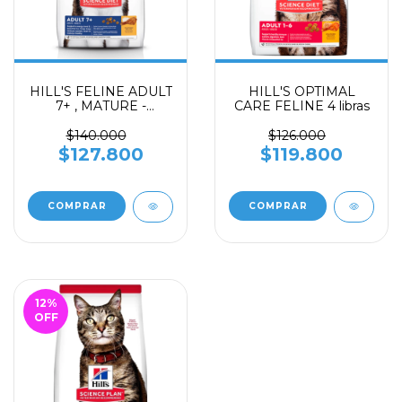
HILL'S FELINE ADULT
HILL'S OPTIMAL
7+ , MATURE -
CARE FELINE 4 libras
SENIOR 4 libras
$140.000
$126.000
$127.800
$119.800
12
%
OFF