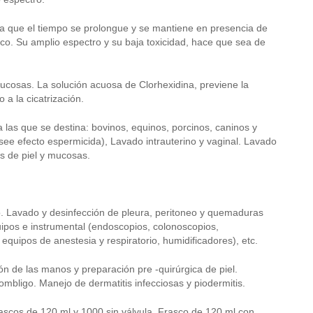
da que el tiempo se prolongue y se mantiene en presencia de
ico. Su amplio espectro y su baja toxicidad, hace que sea de
 mucosas. La solución acuosa de Clorhexidina, previene la
 a la cicatrización.
que se destina: bovinos, equinos, porcinos, caninos y
see efecto espermicida), Lavado intrauterino y vaginal. Lavado
s de piel y mucosas.
o. Lavado y desinfección de pleura, peritoneo y quemaduras
uipos e instrumental (endoscopios, colonoscopios,
equipos de anestesia y respiratorio, humidificadores), etc.
ón de las manos y preparación pre -quirúrgica de piel.
 ombligo. Manejo de dermatitis infecciosas y piodermitis.
cos de 120 ml y 1000 sin válvula. Frasco de 120 ml con