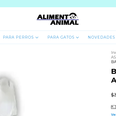
PARA PERROS
PARA GATOS
NOVEDADES
Ini
AS
BA
B
A
$
Ve