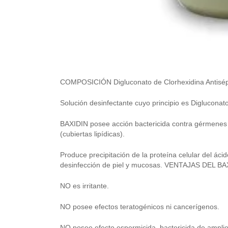
COMPOSICIÓN Digluconato de Clorhexidina Antisép
Solución desinfectante cuyo principio es Digluconat
BAXIDIN posee acción bactericida contra gérmenes 
(cubiertas lipídicas).
Produce precipitación de la proteína celular del ácid
desinfección de piel y mucosas. VENTAJAS DEL BAX
NO es irritante.
NO posee efectos teratogénicos ni cancerígenos.
NO posee efecto espermicida, bactericida de amplio