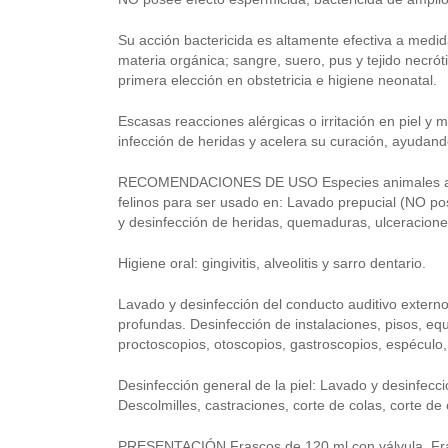
Su acción bactericida es altamente efectiva a medi
materia orgánica; sangre, suero, pus y tejido necrót
primera elección en obstetricia e higiene neonatal.
Escasas reacciones alérgicas o irritación en piel y
infección de heridas y acelera su curación, ayudando
RECOMENDACIONES DE USO Especies animales a las 
felinos para ser usado en: Lavado prepucial (NO po
y desinfección de heridas, quemaduras, ulceracione
Higiene oral: gingivitis, alveolitis y sarro dentario.
Lavado y desinfección del conducto auditivo extern
profundas. Desinfección de instalaciones, pisos, eq
proctoscopios, otoscopios, gastroscopios, espéculo, 
Desinfección general de la piel: Lavado y desinfecci
Descolmilles, castraciones, corte de colas, corte de
PRESENTACIÓN Frascos de 120 ml con válvula. Fras