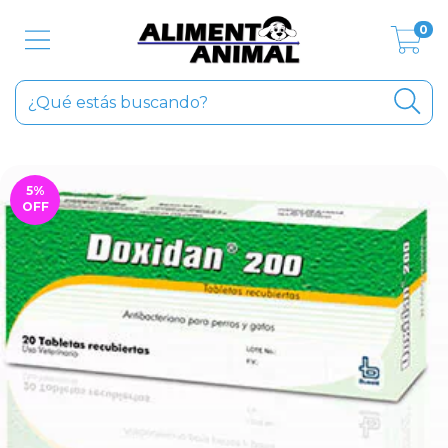
0
5
%
OFF