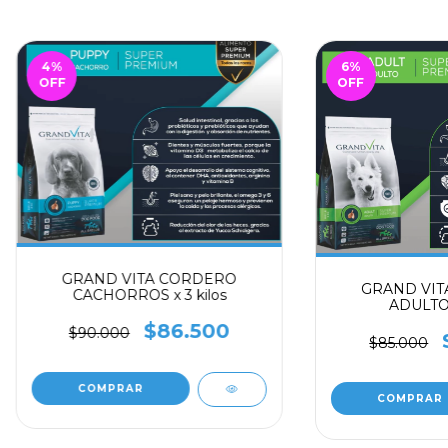
4
%
6
%
OFF
OFF
GRAND VITA CORDERO
GRAND VIT
CACHORROS x 3 kilos
ADULTO x
$86.500
$90.000
$85.000