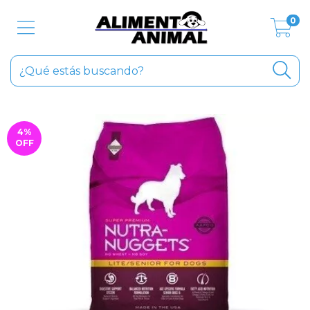
0
4
%
OFF