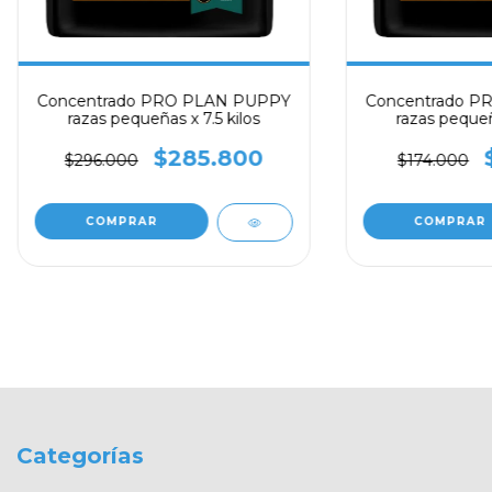
Concentrado PRO PLAN PUPPY
Concentrado P
razas pequeñas x 7.5 kilos
razas pequeña
$285.800
$296.000
$174.000
Categorías