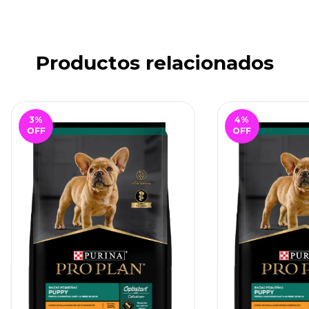
Productos relacionados
3
%
4
%
OFF
OFF