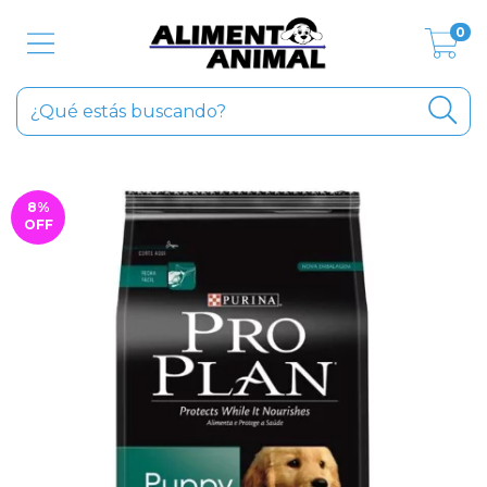
0
8
%
OFF