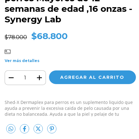
semanas de edad ,16 onzas -
Synergy Lab
$68.800
$78.000
Ver más detalles
Shed-X Dermaplex para perros es un suplemento liquido que
ayuda a prevenir la excesiva caida de pelo causada por una
dieta no balanceada. Ayuda a que la piel y pelaje de tu
mascota esté saludable y su pelaje se mantenga
brillante,
cuenta con una mezcla de vitaminas naturales y
ácidos grasos esenciales que en realidad trabaja con los bio-
mecanismos propios de su mascota para reducir la caída de