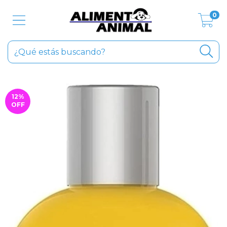
0
12
%
OFF