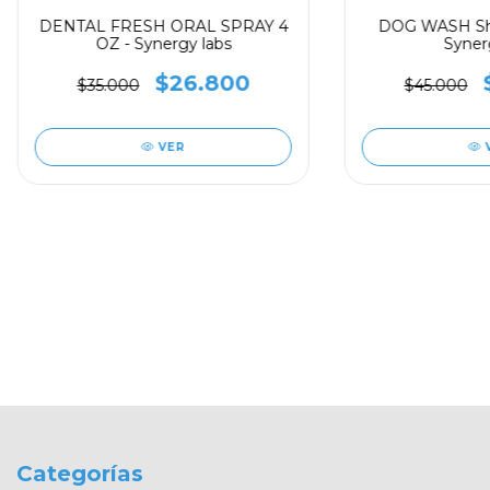
DENTAL FRESH ORAL SPRAY 4
DOG WASH Sha
OZ - Synergy labs
Syner
$26.800
$35.000
$45.000
VER
Categorías