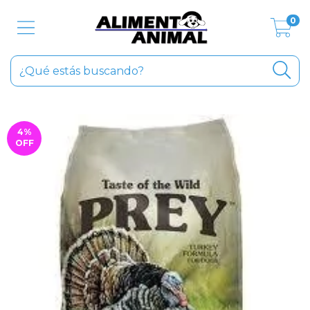
0
4
%
OFF