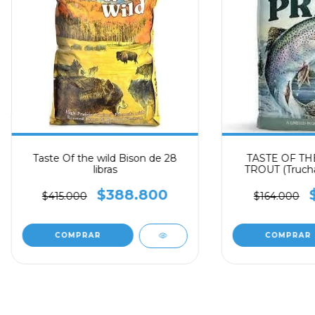
Taste Of the wild Bison de 28
TASTE OF TH
libras
TROUT (Truch
(Nu
$388.800
$415.000
$164.000