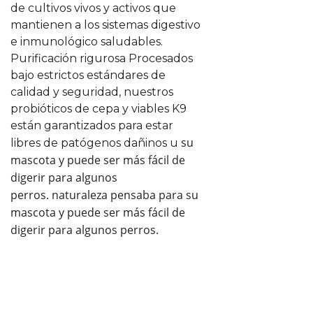
bacterias beneficiosas. Cada libra
de cultivos vivos y activos que
de Taste of the Wild seco
mantienen a los sistemas digestivo
proporciona 80 millones
e inmunológico saludables.
Purificación rigurosa Procesados ​​
bajo estrictos estándares de
calidad y seguridad, nuestros
probióticos de cepa y viables K9
están garantizados para estar
su
libres de patógenos dañinos u
mascota y puede ser más fácil de
digerir para algunos
perros.
naturaleza pensaba para su
mascota y puede ser más fácil de
digerir para algunos perros.