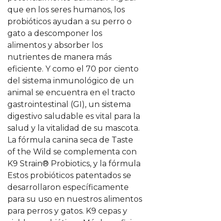
que en los seres humanos, los
probióticos ayudan a su perro o
gato a descomponer los
alimentos y absorber los
nutrientes de manera más
eficiente. Y como el 70 por ciento
del sistema inmunológico de un
animal se encuentra en el tracto
gastrointestinal (GI), un sistema
digestivo saludable es vital para la
salud y la vitalidad de su mascota.
La fórmula canina seca de Taste
of the Wild se complementa con
K9 Strain® Probiotics, y la fórmula
seca felina de Taste of the Wild se
Estos probióticos patentados se
potencia con Viables® Probiotics.
desarrollaron específicamente
para su uso en nuestros alimentos
para perros y gatos. K9 cepas y