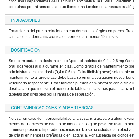
citoquinas dependientes de la actividad enzimática JAK. Para Oclacitinib, las
citoquinas pro-inflamatorias o que tienen una función en la respuesta alérgica
INDICACIONES
Tratamiento del prurito relacionado con dermatitis alérgica en perros. Tratam
clínicas de la dermatitis atópica en perros de al menos 12 meses.
DOSIFICACIÓN
Se recomienda una dosis inicial de Apoquel tabletas de 0,4 a 0,6 mg Oclacitin
oral, dos veces al día durante 14 días. Como terapia de mantenimiento (desp
administrar la misma dosis (0,4 a 0,6 mg Oclacitinib/Kg peso) solamente una v
mantenimiento a largo plazo debe basarse en una evaluación riesgo-beneficio
Veterinario responsable. Estas tabletas pueden administrarse con o sin alimen
dosificación que muestra el número de tabletas necesarias para alcanzar la
tabletas son divisibles por la ranura de separación.
CONTRAINDICACIONES Y ADVERTENCIAS
No usar en caso de hipersensibilidad a la sustancia activa o a algún excipien
menos de 12 meses de edad o de menos de 3 kg de peso. No usar en perros
inmunosupresión o hiperadrenocorticismo. No se ha estudiado la efectividad
de cría ni en hembras preñadas o en lactancia. Por ausencia de dichos estu