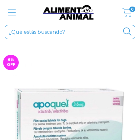
0
6
%
OFF