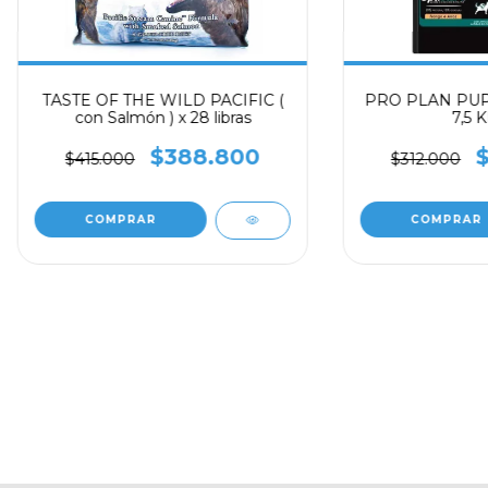
TASTE OF THE WILD PACIFIC (
PRO PLAN PUP
con Salmón ) x 28 libras
7,5 
$388.800
$415.000
$312.000