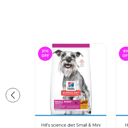
21
%
6
OFF
OF
o Senior x
Hill's science diet Small & Mini
H