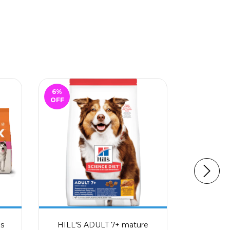
6
%
3
%
OFF
OFF
os
HILL'S ADULT 7+ mature
HILL'S