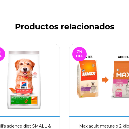
Productos relacionados
%
7
%
F
OFF
ill's science diet SMALL &
Max adult mature x 2 kil