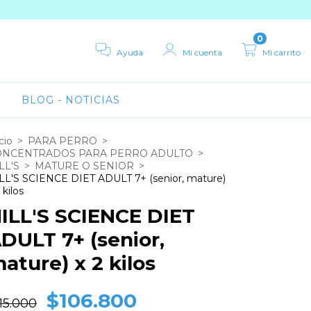
0
Ayuda
Mi cuenta
Mi carrito
BLOG - NOTICIAS
cio
>
PARA PERRO
>
ONCENTRADOS PARA PERRO ADULTO
>
LL'S
>
MATURE O SENIOR
>
LL'S SCIENCE DIET ADULT 7+ (senior, mature)
 kilos
ILL'S SCIENCE DIET
DULT 7+ (senior,
ature) x 2 kilos
$106.800
15.000