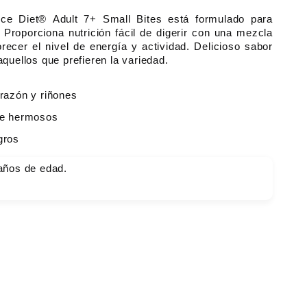
nce Diet®
Adult 7+ Small Bites está formulado para
 Proporciona nutrición fácil de digerir con una mezcla
recer el nivel de energía y actividad. Delicioso sabor
uellos que prefieren la variedad.
orazón y riñones
aje hermosos
gros
años de edad.