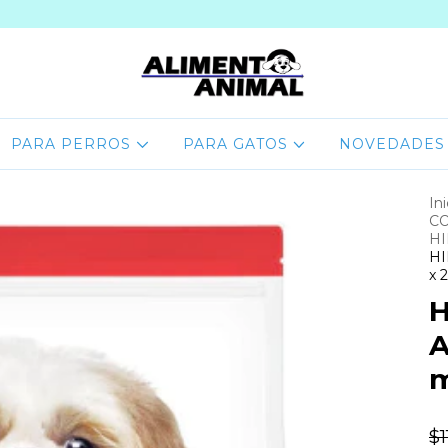
PARA PERROS
PARA GATOS
NOVEDADES
Ini
C
HI
HI
x 2
H
A
m
$1