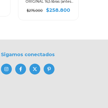
ORIGINAL 16,5 libras (antes
ORIGINAL
Activity Longevity)
Acti
$258.800
$275.000
$400.0
Sigamos conectados