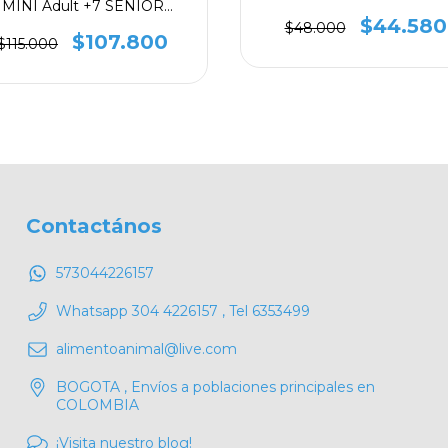
MINI Adult +7 SENIOR
VITALITY x 3.5 libras
$44.580
$48.000
$107.800
$115.000
Contactános
573044226157
Whatsapp 304 4226157 , Tel 6353499
alimentoanimal@live.com
BOGOTA , Envíos a poblaciones principales en
COLOMBIA
¡Visita nuestro blog!