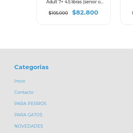
RES
Adult 7+ 4.5 libras (senior o
mature) hasta 11 kg
.880
$82.800
$105.000
Categorías
Inicio
Contacto
PARA PERROS
PARA GATOS
NOVEDADES