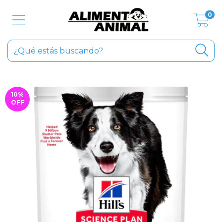
0
10
%
OFF