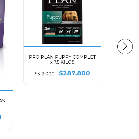
PRO PLAN PUPPY COMPLET
TASTE OF
x 7,5 KILOS
( con S
$287.800
$312.000
$415.0
AS
0