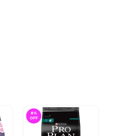
8
%
6
%
OFF
OFF