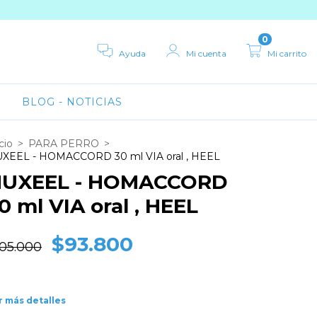
0
Ayuda
Mi cuenta
Mi carrito
BLOG - NOTICIAS
cio
>
PARA PERRO
>
XEEL - HOMACCORD 30 ml VIA oral , HEEL
UXEEL - HOMACCORD
0 ml VIA oral , HEEL
$93.800
105.000
r más detalles