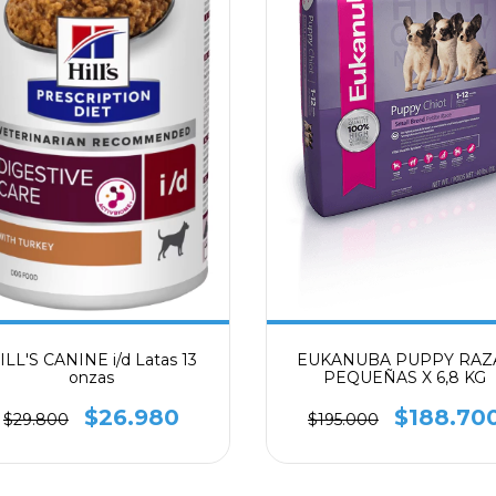
ILL'S CANINE i/d Latas 13
EUKANUBA PUPPY RAZ
onzas
PEQUEÑAS X 6,8 KG
$26.980
$188.70
$29.800
$195.000