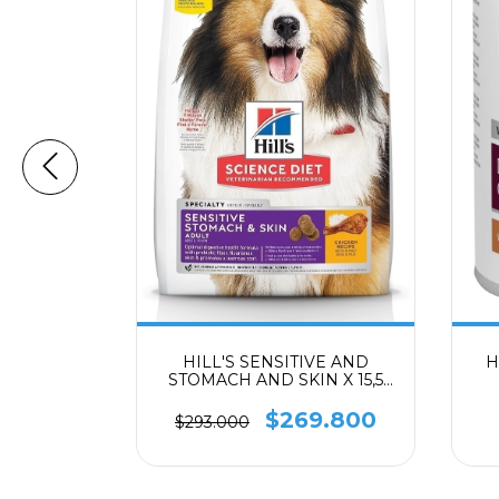
ance Line
KILOS
8.800
HILL'S SENSITIVE AND
H
STOMACH AND SKIN X 15,5
LIBRAS
$269.800
$293.000